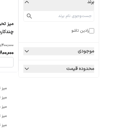
برند
میز تحر
رادین تاشو
چندکاره
تاشو
,400,000
موجودی
800,000
محدوده قیمت
میز ت
میز 
میز 
میز 
میز 