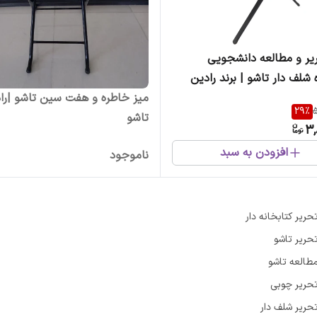
یر و مطالعه دانشجویی
 شلف دار تاشو | برند رادین
میز خاطره و هفت سین تاشو |را
29
%
5
تاشو
3,
افزودن به سبد
ناموجود
حریر کتابخانه دار
تحریر تاشو
مطالعه تاشو
تحریر چوبی
تحریر شلف دار