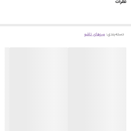
نظرات
طراحی کم‌جا و تاشو:
مناسب برای فضاهای محدود و استفاده مکرر.
طاقچه‌دار:
فضای اضافی برای نگهداری کتاب‌ها، لوازم تحریر و
دکوراسیون.
دسته‌بندی
:
بدنه فلزی مقاوم:
میزهای تاشو
استحکام بالا در برابر فشار و استفاده روزانه.
رنگ‌بندی متنوع:
سفید، مشکی، طوسی، لیون روشن و آنتیک طلایی برای
هماهنگی با دکوراسیون داخلی.
سبک و قابل حمل:
امکان جابجایی آسان در فضاهای مختلف.
⚙️
مشخصات فنی
ویژگی
توضیحات
جنس بدنه
فلز مقاوم با رنگ کوره‌ای (استاتیک)
نوع میز
تاشو، کم‌جا و جمع‌شونده
ابعاد صفحه
مناسب برای لپ‌تاپ و لوازم تحریر