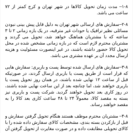
۱-۸– مدت زمان تحویل کالاها در شهر تهران و کرج کمتر از ۷۲ 
ساعت می باشد.
۲-۸–سفارش های ارسالی شهر تهران به دلیل قابل پیش بینی نبودن 
مسائلی نظیر ترافیک یا حوداث غیر مترقبه، در یک بازه زمانی ۲ تا ۳ 
ساعته که با مشتریان هماهنگ خواهد شد، تحویل می گردند و 
مشتریان محترم لازم است که در بازه زمانی مشخص شده در محل 
تحویل کالا حضور داشته باشند، در غیر اینصورت مسئولیت و هزینه 
ارسال مجدد آن بر عهده مشتری می باشد.
۳-۸–سفارش های ارسال شده توسط پست و باربری: سفارش هایی 
که قرار است از طریق پست یا باربری ارسال گردند، در صورتیکه 
قبل از ساعت ۱۲ نهایی شده باشند، در همان روز تحویل پست یا 
باربری خواهند شد، اما چنانچه بعد از این ساعت نهایی شده باشند، 
در روز کاری بعد تحویل خواهند گردید. شرکت پست و باربری نیز 
بسته به مقصد کالا، معمولاً ۲۴ تا ۴۸ ساعت کاری بعد کالا را به 
مقصد خواهند رساند.
۴-۸– مشتریان محترم موظف هستند هنگام تحویل گرفتن سفارش و 
قبل از بازکردن بسته بندی، مشخصات کالای سفارش داده شده را با 
کالای تحویلی مطابقت داده و در صورت مغایرت از تحویل گرفتن آن 