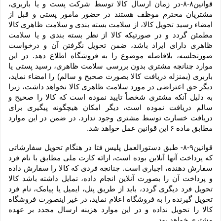
قوانین۸-۸-در زمان ارسال کالا توسط شرکت پست و یا باربری، 
مشتریان محترم موظف هستند در حضور مامور پستی و قبل از 
امضاء رسید تحویل کالا، از سلامت بسته بندی و سلامت ظاهری کالا 
مطمئن گردد و در صورتیکه کالا از نظر بسته بندی و یا سلامت 
ظاهری دارای ایراد باشد، ضمن تحویل نگرفتن آن و درخواست 
صورتجلسه، بلافاصله موضوع را به فروشگاه اطلاع دهد. در این 
موارد چنانچه مشتری بدون بررسی سلامت ظاهری، رسید پستی یا 
باربری (بمنزله دریافت کالا بصورت صحیح و سالم) را امضاء نماید، 
دیگر حق اعتراضی در مورد سلامت ظاهری کالا نخواهد داشت، زیرا 
به دلیل آنکه مشتری شخصاً تایید نموده است که کالا را صحیح و 
سالم دریافت نموده است، دیگر امکان هیچگونه پیگیری برای 
دریافت خسارت توسط مشتری وجود ندارد. در ضمن در این موارد 
مطابق ماده ۶ این قوانین عمل خواهد شد.
قوانین۹-۸- طبق دستورالعمل پلیس فتا در هنگام تحویل سفارشاتی 
که پرداخت آنها آنلاین بوده است، ارائه کارت ملی مطابق با نام فرد 
سفارش دهنده، اجباری است. چنانچه فردی که کالا را سفارش داده 
و پرداخت آن را بصورت آنلاین انجام داده، تمایل داشته باشد کالا 
تحویل فرد دیگری گردد، باید از طریق پنل، ایمیل یا پیامک، نام فرد 
تحویل گیرنده را به فروشگاه اعلام نماید، در غیر اینصورت فروشگاه 
کالا را تحویل نداده و در این موارد هزینه ارسال مجدد بر عهده 
مشتری خواهد بود.