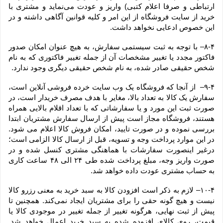
ارتباطی و صرفا اعلام کتبی) واریز و عودت می‌نماید و مشتری با 
خرید از سایت فروشگاه از این امر و کلیه قوانین آگاهی داشته و در 
این خصوص ادعایی نخواهد داشت.
۸-۴– با توجه به ثبت سیستمی سفارش، به هیچ عنوان امکان صدور 
فاکتور مجدد یا تغییر مشخصات آن از جمله تغییر فاکتوری که به نام 
شخص حقیقی صادر شده، به نام شخص حقیقی دیگری وجود ندارد.
۹-۴–  از آنجا که فروشگاه یک وب ‌سایت خرده‌ فروشی آنلاین است، 
سفارش یک کالا به تعداد بالا، مغایر با هدف مصرف خریدار است، در 
صورت ثبت این مورد و یا سفارشاتی که با تعداد اقلام بالایی همراه 
هستند، فروشگاه مجاز است پیش از ارسال سفارش مشتریان ابتدا 
بررسی نموده و در صورت تایید، امکان فروش کالا اعلام می شود. 
در این موارد پرداخت وجه و تسویه، قبل از ارسال کالا الزامی است؛ 
درغیر اینصورت سفارشات با هماهنگی مشتری کنسل شده و در 
صورت واریز وجه، مبلغ پرداخت شده طی ۲۴ الی ۴۸ ساعت کاری 
به حساب مشتری عودت داده خواهد شد.
۱۰-۴– لازم به ذکر است افزودن کالا به سبد خرید به معنی رزرو کالا 
نیست و هیچ گونه حقی را برای مشتریان ایجاد نمی‌کند. همچنین تا 
پیش از ثبت نهایی، هرگونه تغییر از جمله تغییر در موجودی کالا یا 
قیمت، روی کالای افزوده شده به سبد خرید اعمال خواهد شد. 