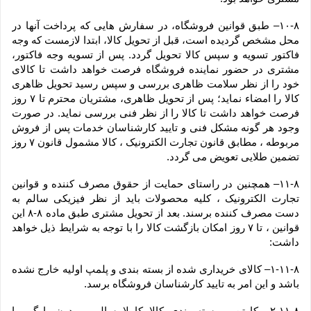
۱۰-۸– طبق قوانین فروشگاه، در سفارش هایی که پرداخت آنها در 
محل مشخص گردیده است، قبل از تحویل کالا، ابتدا لازمست که وجه 
فاکتور تسویه و سپس کالا تحویل گردد. پس از تسویه وجه فاکتور، 
مشتری در حضور نماینده فروشگاه فرصت خواهد داشت تا کالای 
خود را از نظر سلامت ظاهری بررسی و سپس رسید تحویل ظاهری 
کالا را امضاء نماید؛ پس از تحویل ظاهری، مشتریان محترم تا ۷ روز 
فرصت خواهد داشت تا کالا را از نظر فنی بررسی نماید. در صورت 
وجود هر گونه مشکل فنی و تایید کارشناسان خدمات پس از فروش 
مربوطه ، مطابق قانون تجارت الکترونیک ، کالا مشمول قانون ۷ روز 
تضمین طلایی تعویض می گردد.
۱۱-۸– همچنین در راستای حمایت از حقوق مصرف کننده و قوانین 
تجارت الکترونیک ، کلیه محصولات باید از نظر فیزیکی سالم به 
دست مصرف کننده برسند. بعد از تحویل مشتری طبق ماده ۸-۸ این 
قوانین ، تا ۷ روز امکان بازگشت کالا را با توجه به شرایط ذیل خواهد 
داشت:
۱-۱۱-۸– کالای خریداری شده از بسته بندی و پلمپ اولیه خارج نشده 
باشد و این امر به تایید کارشناسان فروشگاه برسد.
۲-۱۱-۸– کارتن و بسته بندی کالا کاملا سالم و بدون پارگی یا 