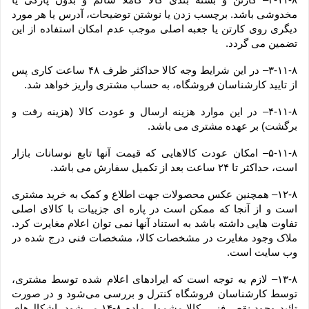
مخدوشی باشد. برچسب زدن یا نوشتن توضیحات، آدرس یا هر مورد 
دیگری روی کارتن یا جعبه اصلی موجب عدم امکان استفاده از این 
تضمین می گردد.
۳-۱۱-۸– در این شرایط وجه کالا حداکثر ظرف ۴۸ ساعت کاری پس 
از تایید کارشناسان فروشگاه، به حساب مشتری واریز خواهد شد.
۴-۱۱-۸– در این موارد هزینه ارسال و عودت کالا (هزینه رفت و 
برگشت) بر عهده مشتری می باشد.
۵-۱۱-۸– امکان عودت کالاهایی که قیمت آنها تابع نوسانات بازار 
است، حداکثر تا ۲۴ ساعت بعد از تکمیل سفارش می باشد.
۱۲-۸– همچنین عکس محصولات جهت اطلاع و کمک به خرید مشتری 
است و از آنجا که ممکن است در پاره ای جزییات با کالای اصلی 
تفاوت هایی داشته باشد به استناد آنها نمی توان اعلام مغایرت کرد. 
ملاک وجود مغایرت در مشخصات کالا، مشخصات فنی درج شده در 
وب سایت است.
۱۳-۸– لازم به توجه است که ایرادهای اعلام شده توسط مشتری، 
توسط کارشناسان فروشگاه کنترل و بررسی می‏‌شود و در صورت 
تائید وجود نقص فنی، کالا مشمول ماده ۸-۱۴ می‏‌شود. اشکال‏‌های 