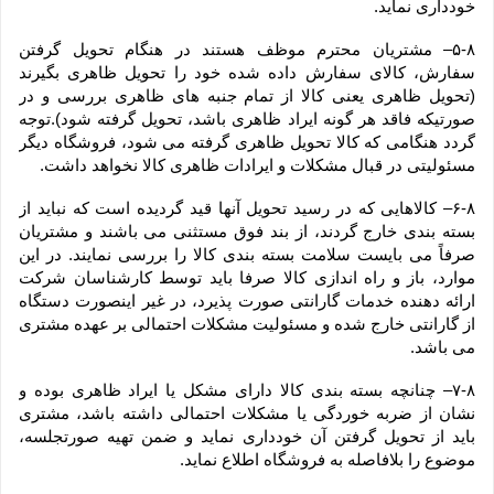
خودداری نماید.
۵-۸– مشتریان محترم موظف هستند در هنگام تحویل گرفتن 
سفارش، کالای سفارش داده شده خود را تحویل ظاهری بگیرند 
(تحویل ظاهری یعنی کالا از تمام جنبه های ظاهری بررسی و در 
صورتیکه فاقد هر گونه ایراد ظاهری باشد، تحویل گرفته شود).توجه 
گردد هنگامی که کالا تحویل ظاهری گرفته می شود، فروشگاه دیگر 
مسئولیتی در قبال مشکلات و ایرادات ظاهری کالا نخواهد داشت.
۶-۸– کالاهایی که در رسید تحویل آنها قید گردیده است که نباید از 
بسته بندی خارج گردند، از بند فوق مستثنی می باشند و مشتریان 
صرفاً می بایست سلامت بسته بندی کالا را بررسی نمایند. در این 
موارد، باز و راه اندازی کالا صرفا باید توسط کارشناسان شرکت 
ارائه دهنده خدمات گارانتی صورت پذیرد، در غیر اینصورت دستگاه 
از گارانتی خارج شده و مسئولیت مشکلات احتمالی بر عهده مشتری 
می باشد.
۷-۸– چنانچه بسته بندی کالا دارای مشکل یا ایراد ظاهری بوده و 
نشان از ضربه خوردگی یا مشکلات احتمالی داشته باشد، مشتری 
باید از تحویل گرفتن آن خودداری نماید و ضمن تهیه صورتجلسه، 
موضوع را بلافاصله به فروشگاه اطلاع نماید.