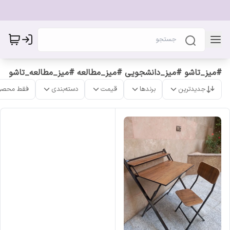
#میز_تاشو #میز_دانشجویی #میز_مطالعه #میز_مطالعه_تاشو
جدیدترین
برندها
قیمت
دسته‌بندی
فقط محصو