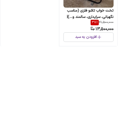
تخت خواب تاشو فلزی (مناسب
نگهبانی، سرایداری، سالمند و...)|
37
%
21,500,000
برند رادین تاشو
13,500,000
افزودن به سبد