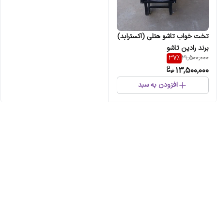
تخت خواب تاشو هتلی (اکسترابد)
برند رادین تاشو
37
%
21,500,000
13,500,000
افزودن به سبد