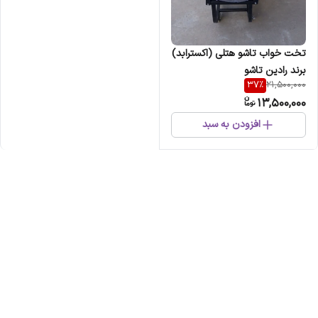
تخت خواب تاشو هتلی (اکسترابد)
برند رادین تاشو
37
%
21,500,000
13,500,000
افزودن به سبد