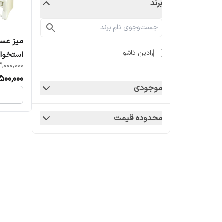
برند
میز عسل
رادین تاشو
استخوا
3,000,000
500,000
موجودی
محدوده قیمت