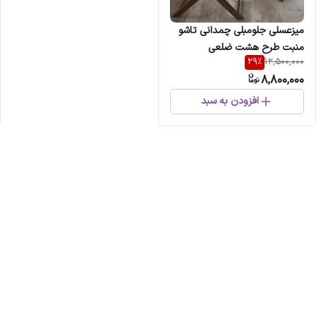
میزعسلی جلومبلی چمدانی تاشو
منبت طرح هشت ضلعی
29
%
12,500,000
8,800,000
افزودن به سبد