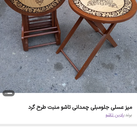
میز عسلی جلومبلی چمدانی تاشو منبت طرح گرد
برند:
رادین تاشو